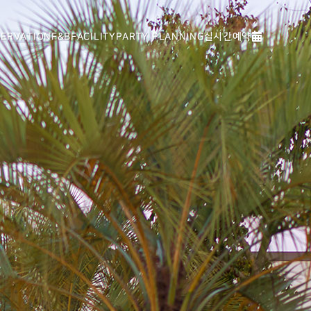
실시간예약
SERVATION
F&B
FACILITY
PARTY PLANNING