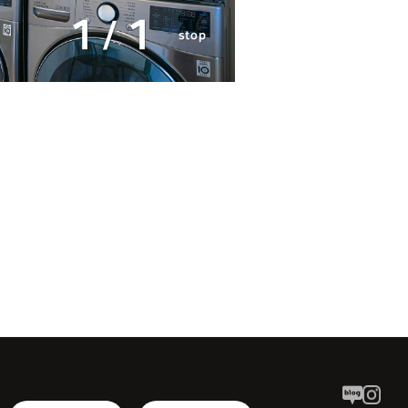
1
1
/
stop