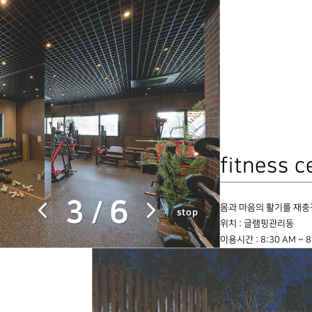
fitness c
3
6
/
몸과 마음의 활기를 재충
stop
위치 : 글램핑관리동
이용시간 : 8:30 AM ~ 8