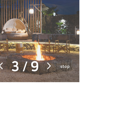
3
9
/
stop