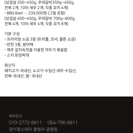
(삼겹살 350~450g, 우대갈비350g~450g,
전복 2개, 10미 새우 2개, 각종 꼬치 4개)
- BBQ Bset··· 239,000원 (그릴 포함)
(삼겹살 400~450g, 우대갈비 700g~800g,
전복 4개, 10미 새우 4개, 각종 꼬치 8개)
기본 구성
- 프리미엄 소금 3종 (트러플, 코셔, 몰튼 소금)
- 반찬 3종, 쌈야채
- 제주 갈치속젓을 이용한 깍두기 볶음밥
- 스지 된장찌개
원산지
돼지고기-국내산, 소고기-수입산,새우-수입산,
전복-국내산, 쌀- 국내산
예약문의
010-2772-8811
·
064-796-8811
광이멀스테이 풀빌라 글램핑